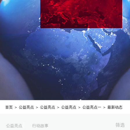
首页
＞
公益亮点
＞
公益亮点
＞
公益亮点
＞
公益亮点一
＞
最新动态
筛选
公益亮点
行动故事