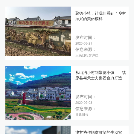
聚德小镇，让我们看到了乡村
振兴的美丽模样
发布时间：
2023-03-21
信息来源：
人民日报客户端
从山沟小村到聚德小镇——镇
原县与天士力集团合力打造美
丽乡村示范项目侧记
发布时间：
2020-09-03
信息来源：
甘肃日报
津甘协作脱贫攻坚的生动实